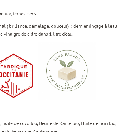
aux, ternes, secs.
al ( brillance, démêlage, douceur) : dernier rinçage à l’eau
e vinaigre de cidre dans 1 litre d’eau.
, huile de coco bio, Beurre de Karité bio, Huile de ricin bio,
rie du Vénasque, Argile jaune.