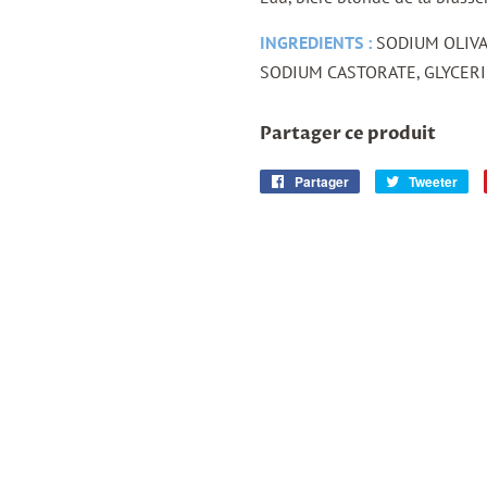
INGREDIENTS :
SODIUM OLIVA
SODIUM CASTORATE, GLYCERIN,
Partager ce produit
Partager
Partager
Tweeter
Tw
sur
sur
Facebook
Twi