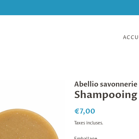
ACCU
Abellio savonneri
Shampooing à
Prix
Prix
€7,00
régulier
réduit
Taxes incluses.
Emballage