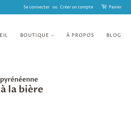
Se connecter
ou
Créer un compte
Panier
EIL
BOUTIQUE
À PROPOS
BLOG
e pyrénéenne
 la bière