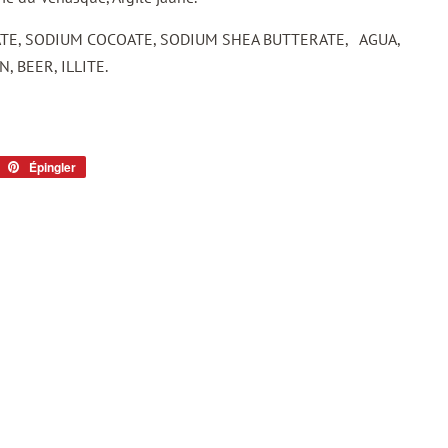
TE, SODIUM COCOATE, SODIUM SHEA BUTTERATE, AGUA,
 BEER, ILLITE.
eeter
Épingler
Épingler
sur
tter
Pinterest