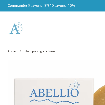
Commander 5 savons -5% 10 savons -10%
›
Accueil
Shampooing à la bière