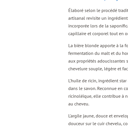
Élaboré selon le procédé tradi
artisanal revisite un ingrédient
incorporée lors de la saponifi
capillaire et corporel tout en or
La bière blonde apporte à la f
fermentation du malt et du ho
aux propriétés adoucissantes su
chevelure souple, légère et faci
L'huile de ricin, ingrédient sta
dans le savon. Reconnue en cos
ricinoléique, elle contribue à n
au cheveu.
L'argile jaune, douce et envel
douceur sur le cuir chevelu, c